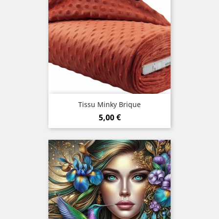
Tissu Minky Brique
Prix
5,00 €