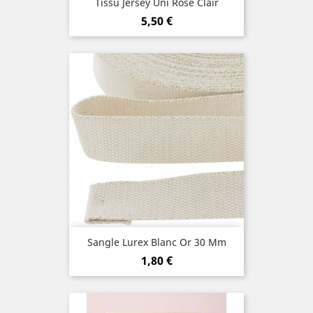
Tissu Jersey Uni Rose Clair
Prix
5,50 €
Sangle Lurex Blanc Or 30 Mm
Prix
1,80 €