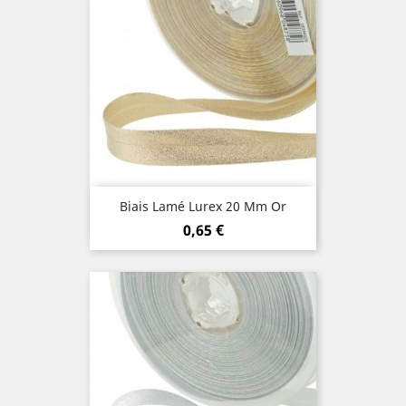
Biais Lamé Lurex 20 Mm Or
Prix
0,65 €