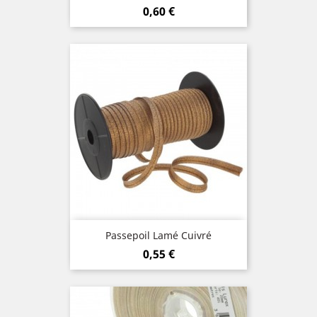
Prix
0,60 €
Passepoil Lamé Cuivré
Prix
0,55 €