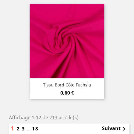
Tissu Bord Côte Fuchsia
Prix
0,60 €
Affichage 1-12 de 213 article(s)
1
Suivant
2
3
…
18
