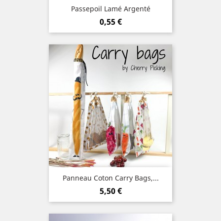
Passepoil Lamé Argenté
Prix
0,55 €
Panneau Coton Carry Bags,...
Prix
5,50 €