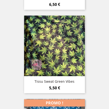
Prix
6,50 €
Tissu Sweat Green Vibes
Prix
5,50 €
PROMO !