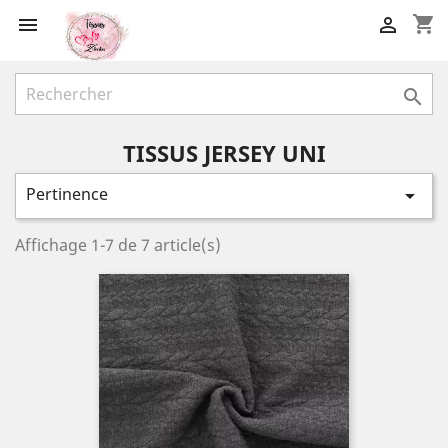
shopping_cart



TISSUS JERSEY UNI
Pertinence

Affichage 1-7 de 7 article(s)