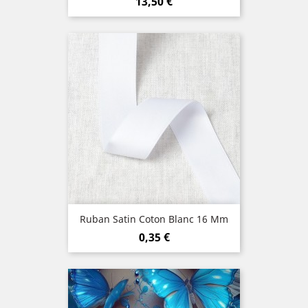
Prix
13,50 €
Ruban Satin Coton Blanc 16 Mm
Prix
0,35 €