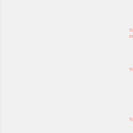
Ti
i
T
T