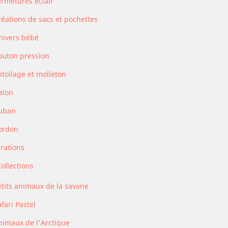
ermetures éclair
réations de sacs et pochettes
nivers bébé
outon pression
ntoilage et molleton
alon
uban
ordon
irations
ollections
etits animaux de la savane
fari Pastel
nimaux de l'Arctique