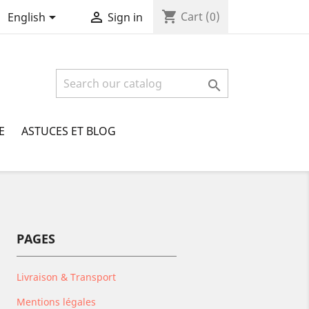
shopping_cart


Cart
(0)
English
Sign in

E
ASTUCES ET BLOG
PAGES
Livraison & Transport
Mentions légales