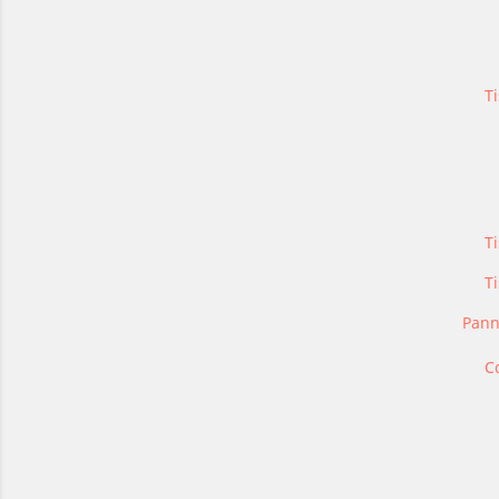
Ti
Ti
T
Pann
C