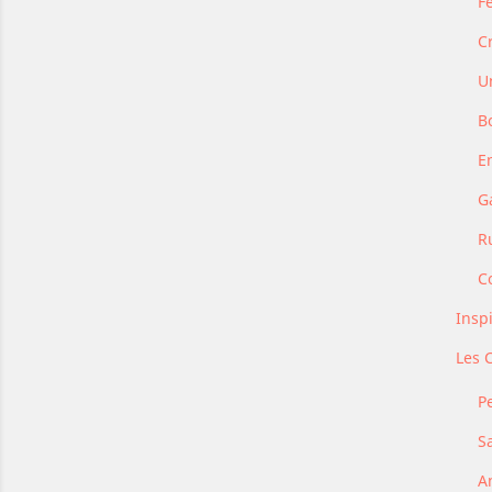
F
C
U
B
E
G
R
C
Insp
Les C
P
Sa
A