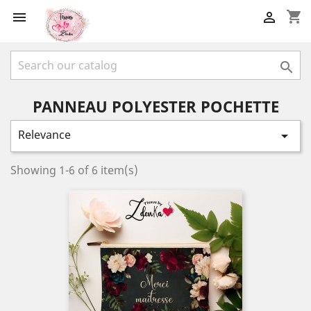
shopping_cart



PANNEAU POLYESTER POCHETTE
Relevance

Showing 1-6 of 6 item(s)