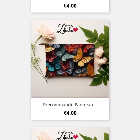
Price
€4.00
Précommande Panneau...
Price
€4.00