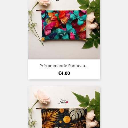
Précommande Panneau...
Price
€4.00