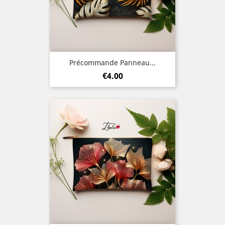
Précommande Panneau...
Price
€4.00