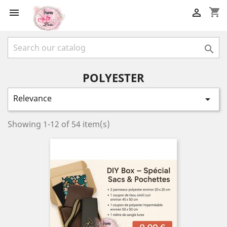
shopping_cart



POLYESTER
Relevance

Showing 1-12 of 54 item(s)