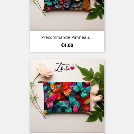
Précommande Panneau...
Price
€4.00