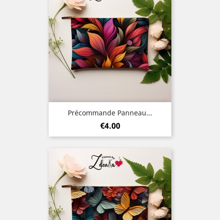
Précommande Panneau...
Price
€4.00