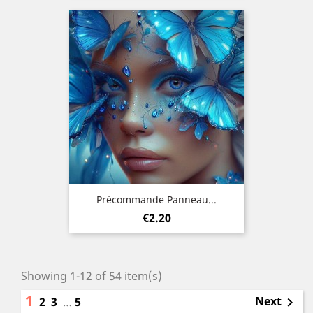
Précommande Panneau...
Price
€2.20
Showing 1-12 of 54 item(s)
1
Next
2
3
…
5
