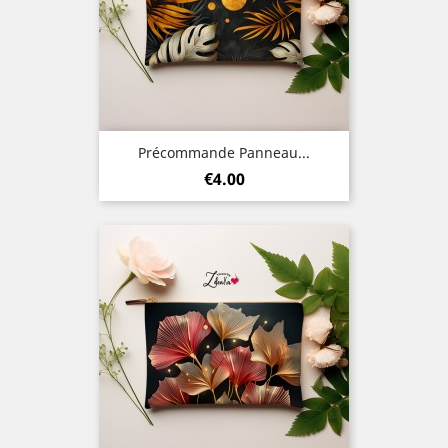
Précommande Panneau...
Price
€4.00