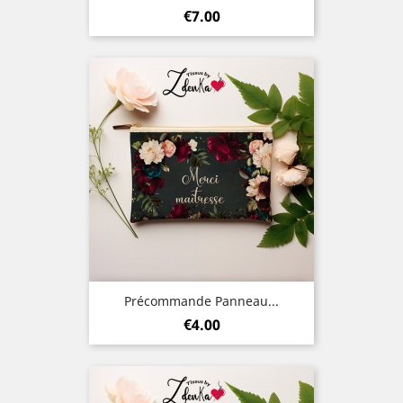
Price
€7.00
Précommande Panneau...
Price
€4.00