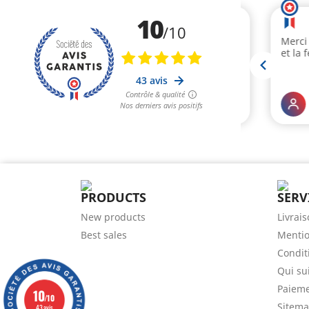
PRODUCTS
SERV
New products
Livrai
Best sales
Mentio
Conditi
Qui sui
Paieme
10
/10
Sitem
43 avis