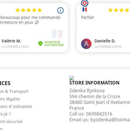
ICES
STORE INFORMATION
Zdenka Ryskova
son & Transport
594 chemin de la Croze
ns légales
38480 Saint Jean d'Avelann
ons d'utilisation
France
Call us:
0699842516
s-je ?
Email us:
byzdenka@hotmai
nt sécurisé
ap