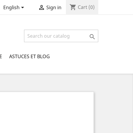
shopping_cart


Cart
(0)
English
Sign in

E
ASTUCES ET BLOG